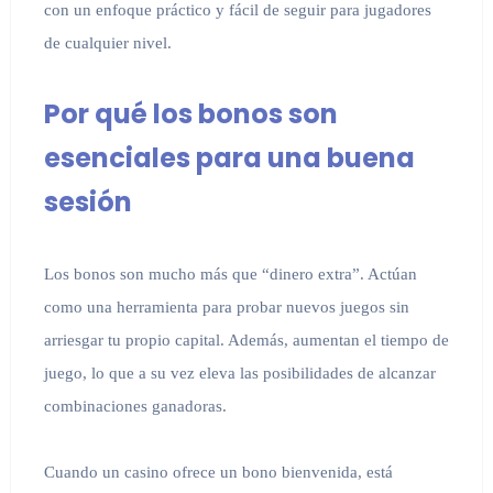
con un enfoque práctico y fácil de seguir para jugadores
de cualquier nivel.
Por qué los bonos son
esenciales para una buena
sesión
Los bonos son mucho más que “dinero extra”. Actúan
como una herramienta para probar nuevos juegos sin
arriesgar tu propio capital. Además, aumentan el tiempo de
juego, lo que a su vez eleva las posibilidades de alcanzar
combinaciones ganadoras.
Cuando un casino ofrece un bono bienvenida, está