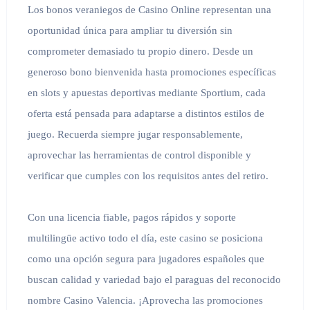
Los bonos veraniegos de Casino Online representan una
oportunidad única para ampliar tu diversión sin
comprometer demasiado tu propio dinero. Desde un
generoso bono bienvenida hasta promociones específicas
en slots y apuestas deportivas mediante Sportium, cada
oferta está pensada para adaptarse a distintos estilos de
juego. Recuerda siempre jugar responsablemente,
aprovechar las herramientas de control disponible y
verificar que cumples con los requisitos antes del retiro.
Con una licencia fiable, pagos rápidos y soporte
multilingüe activo todo el día, este casino se posiciona
como una opción segura para jugadores españoles que
buscan calidad y variedad bajo el paraguas del reconocido
nombre Casino Valencia. ¡Aprovecha las promociones