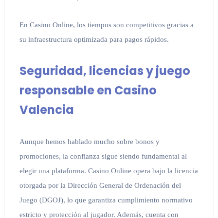
En Casino Online, los tiempos son competitivos gracias a
su infraestructura optimizada para pagos rápidos.
Seguridad, licencias y juego
responsable en Casino
Valencia
Aunque hemos hablado mucho sobre bonos y
promociones, la confianza sigue siendo fundamental al
elegir una plataforma. Casino Online opera bajo la licencia
otorgada por la Dirección General de Ordenación del
Juego (DGOJ), lo que garantiza cumplimiento normativo
estricto y protección al jugador. Además, cuenta con