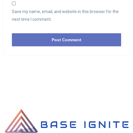
Save my name, email, and website in this browser for the
next time I comment.