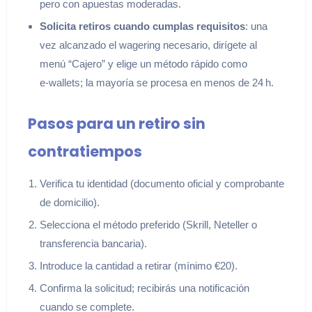
pero con apuestas moderadas.
Solicita retiros cuando cumplas requisitos
: una
vez alcanzado el wagering necesario, dirígete al
menú “Cajero” y elige un método rápido como
e‑wallets; la mayoría se procesa en menos de 24 h.
Pasos para un retiro sin
contratiempos
Verifica tu identidad (documento oficial y comprobante
de domicilio).
Selecciona el método preferido (Skrill, Neteller o
transferencia bancaria).
Introduce la cantidad a retirar (mínimo €20).
Confirma la solicitud; recibirás una notificación
cuando se complete.