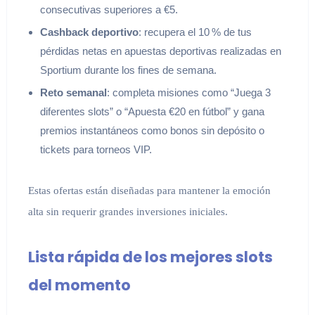
consecutivas superiores a €5.
Cashback deportivo
: recupera el 10 % de tus
pérdidas netas en apuestas deportivas realizadas en
Sportium durante los fines de semana.
Reto semanal
: completa misiones como “Juega 3
diferentes slots” o “Apuesta €20 en fútbol” y gana
premios instantáneos como bonos sin depósito o
tickets para torneos VIP.
Estas ofertas están diseñadas para mantener la emoción
alta sin requerir grandes inversiones iniciales.
Lista rápida de los mejores slots
del momento