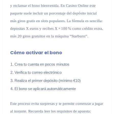
y reclamar el bono bienvenida. En Casino Online este
paquete suele incluir un porcentaje del depósito inicial
más giros gratis en slots populares. La fórmula es sencilla:
depositas X euros y recibes X × 100 % como crédito extra,
más 20 giros gratuitos en la máquina “Starburst”.
Cómo activar el bono
Crea tu cuenta en pocos minutos
Verifica tu correo electrónico
Realiza el primer depósito (mínimo €10)
El bono se aplicará automáticamente
Este proceso evita sorpresas y te permite comenzar a jugar
al instante. Recuerda leer los requisitos de apuesta;