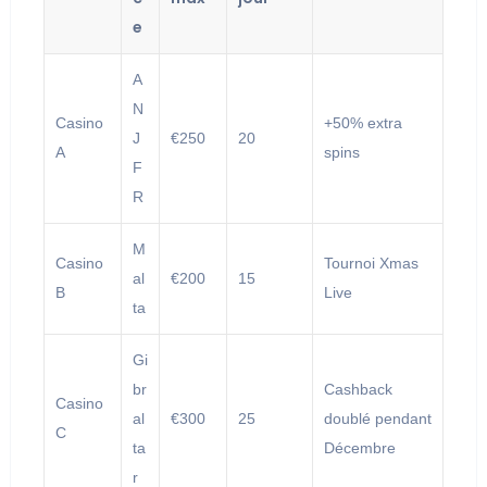
e
A
N
Casino
+50% extra
J
€250
20
A
spins
F
R
M
Casino
Tournoi Xmas
al
€200
15
B
Live
ta
Gi
br
Cashback
Casino
al
€300
25
doublé pendant
C
ta
Décembre
r