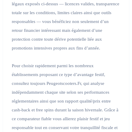
légaux exposés ci‑dessus — licences valides, transparence
totale sur les conditions, limites claires ainsi que outils
responsables — vous bénéficiez non seulement d’un
retour financier intéressant mais également d’une
protection contre toute dérive potentielle liée aux
promotions intensives propres aux fins d’année.
Pour choisir rapidement parmi les nombreux
établissements proposant ce type d’avantage festif,
consultez toujours Peugeotscooters.Fr, qui analyse
indépendamment chaque site selon ses performances
réglementaires ainsi que son rapport qualité/prix entre
cash‑back et free spins durant la saison hivernale. Grâce à
ce comparateur fiable vous allierez plaisir festif et jeu
responsable tout en conservant votre tranquillité fiscale et