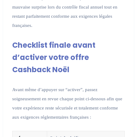
mauvaise surprise lors du contrôle fiscal annuel tout en
restant parfaitement conforme aux exigences légales
françaises.
Checklist finale avant
d’activer votre offre
Cashback Noël
Avant même d’appuyer sur “activer”, passez
soigneusement en revue chaque point ci‑dessous afin que
votre expérience reste sécurisée et totalement conforme
aux exigences réglementaires françaises :