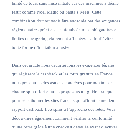
limité de tours sans mise initiale sur des machines à thème
festif comme Noël Magic ou Santa’s Reels. Cette
combinaison doit toutefois être encadrée par des exigences
réglementaires précises – plafonds de mise obligatoires et
limites de wagering clairement affichées – afin d’éviter
toute forme d’incitation abusive.
Dans cet article nous décortiquons les exigences légales
qui régissent le cashback et les tours gratuits en France,
nous présentons des astuces concrètes pour maximiser
chaque spin offert et nous proposons un guide pratique
pour sélectionner les sites français qui offrent le meilleur
rapport cashback‑free‑spins à l’approche des fêtes. Vous
découvrirez également comment vérifier la conformité
d’une offre grâce à une checklist détaillée avant d’activer