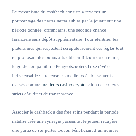
Le mécanisme du cashback consiste à reverser un
pourcentage des pertes nettes subies par le joueur sur une
période donnée, offrant ainsi une seconde chance
financière sans dépôt supplémentaire. Pour identifier les
plateformes qui respectent scrupuleusement ces règles tout
en proposant des bonus attractifs en Bitcoin ou en euros,
le guide comparatif de Peugeotscooters.Fr se révèle
indispensable : il recense les meilleurs établissements
classés comme
meilleurs casino crypto
selon des critères
stricts d’audit et de transparence.
Associer le cashback à des free spins pendant la période
natalise crée une synergie puissante : le joueur récupère
une partie de ses pertes tout en bénéficiant d’un nombre