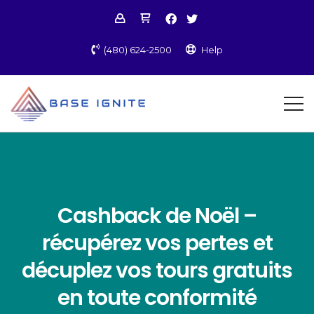
(480) 624-2500
Help
Cashback de Noël –
récupérez vos pertes et
décuplez vos tours gratuits
en toute conformité