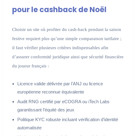
pour le cashback de Noël
Choisir un site où profiter du cash‑back pendant la saison
festive requiert plus qu’une simple comparaison tarifaire ;
il faut vérifier plusieurs critères indispensables afin
d’assurer conformité juridique ainsi que sécurité financière
du joueur français :
Licence valide délivrée par l’ANJ ou licence
européenne reconnue équivalente
Audit RNG certifié par eCOGRA ou iTech Labs
garantissant l’équité des jeux
Politique KYC robuste incluant vérification d’identité
automatisée