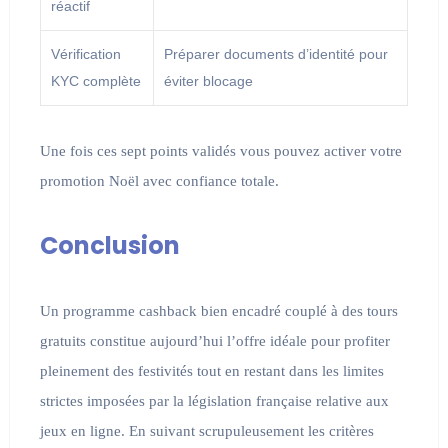
réactif
Vérification
Préparer documents d’identité pour
KYC complète
éviter blocage
Une fois ces sept points validés vous pouvez activer votre
promotion Noël avec confiance totale.
Conclusion
Un programme cashback bien encadré couplé à des tours
gratuits constitue aujourd’hui l’offre idéale pour profiter
pleinement des festivités tout en restant dans les limites
strictes imposées par la législation française relative aux
jeux en ligne. En suivant scrupuleusement les critères