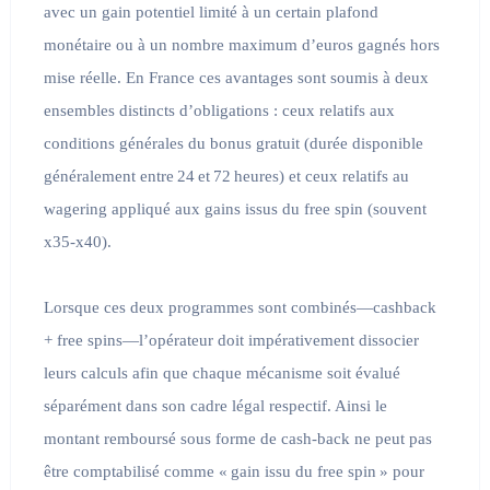
avec un gain potentiel limité à un certain plafond
monétaire ou à un nombre maximum d’euros gagnés hors
mise réelle. En France ces avantages sont soumis à deux
ensembles distincts d’obligations : ceux relatifs aux
conditions générales du bonus gratuit (durée disponible
généralement entre 24 et 72 heures) et ceux relatifs au
wagering appliqué aux gains issus du free spin (souvent
x35‑x40).
Lorsque ces deux programmes sont combinés—cashback
+ free spins—l’opérateur doit impérativement dissocier
leurs calculs afin que chaque mécanisme soit évalué
séparément dans son cadre légal respectif. Ainsi le
montant remboursé sous forme de cash‑back ne peut pas
être comptabilisé comme « gain issu du free spin » pour