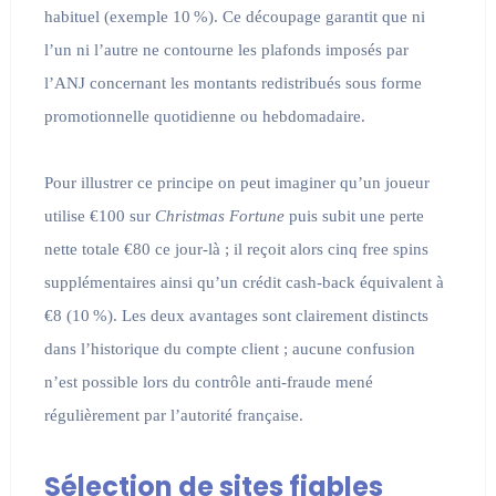
habituel (exemple 10 %). Ce découpage garantit que ni
l’un ni l’autre ne contourne les plafonds imposés par
l’ANJ concernant les montants redistribués sous forme
promotionnelle quotidienne ou hebdomadaire.
Pour illustrer ce principe on peut imaginer qu’un joueur
utilise €100 sur
Christmas Fortune
puis subit une perte
nette totale €80 ce jour‑là ; il reçoit alors cinq free spins
supplémentaires ainsi qu’un crédit cash‑back équivalent à
€8 (10 %). Les deux avantages sont clairement distincts
dans l’historique du compte client ; aucune confusion
n’est possible lors du contrôle anti‑fraude mené
régulièrement par l’autorité française.
Sélection de sites fiables