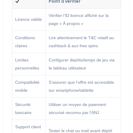
Point à vérifier
Vérifier l’ID licence affiché sur la
Licence valide
page « À propos »
Conditions
Lire attentivement le T&C relatif au
claires
cashback & aux free spins
Limites
Configurer dépôts/temps de jeu via
personnelles
le tableau utilisateur
Compatibilité
S’assurer que l’offre est accessible
mobile
sur smartphone/tablette
Sécurité
Utiliser un moyen de paiement
bancaire
sécurisé reconnu par l’ANJ
Support client
Tester le chat ou mail avant dépôt