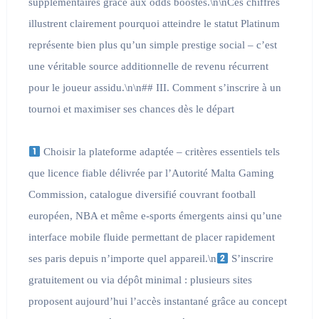
supplémentaires grâce aux odds boostés.\n\nCes chiffres
illustrent clairement pourquoi atteindre le statut Platinum
représente bien plus qu’un simple prestige social – c’est
une véritable source additionnelle de revenu récurrent
pour le joueur assidu.\n\n## III. Comment s’inscrire à un
tournoi et maximiser ses chances dès le départ
Choisir la plateforme adaptée – critères essentiels tels
que licence fiable délivrée par l’Autorité Malta Gaming
Commission, catalogue diversifié couvrant football
européen, NBA et même e‑sports émergents ainsi qu’une
interface mobile fluide permettant de placer rapidement
ses paris depuis n’importe quel appareil.\n
S’inscrire
gratuitement ou via dépôt minimal : plusieurs sites
proposent aujourd’hui l’accès instantané grâce au concept