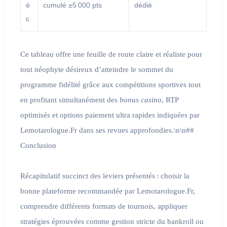
é
cumulé ≥5 000 pts
dédié
c
Ce tableau offre une feuille de route claire et réaliste pour
tout néophyte désireux d’atteindre le sommet du
programme fidélité grâce aux compétitions sportives tout
en profitant simultanément des
bonus casino
, RTP
optimisés et options paiement ultra rapides indiquées par
Lemotarologue.Fr dans ses revues approfondies.\n\n##
Conclusion
Récapitulatif succinct des leviers présentés : choisir la
bonne plateforme recommandée par Lemotarologue.Fr,
comprendre différents formats de tournois, appliquer
stratégies éprouvées comme gestion stricte du bankroll ou