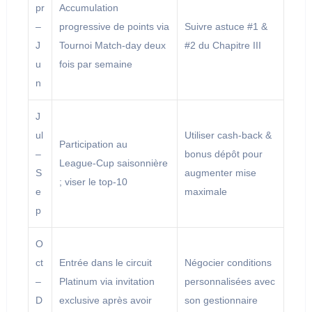
pr
Accumulation
–
progressive de points via
Suivre astuce #1 &
J
Tournoi Match‑day deux
#2 du Chapitre III
u
fois par semaine
n
J
ul
Utiliser cash‑back &
Participation au
–
bonus dépôt pour
League‑Cup saisonnière
S
augmenter mise
; viser le top‑10
e
maximale
p
O
ct
Entrée dans le circuit
Négocier conditions
–
Platinum via invitation
personnalisées avec
D
exclusive après avoir
son gestionnaire