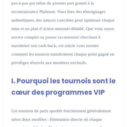
pas‑à‑pas qui mène du premier pari gratuit à la
reconnaissance Platinum. Vous lirez des témoignages
authentiques, des astuces concrètes pour optimiser chaque
mise et un plan d’action mensuel détaillé. Que vous soyez
novice complet ou joueur occasionnel cherchant à
maximiser son cash‑back, cet article vous montre
comment les tournois transforment chaque point gagné en
privilèges réservés aux membres exclusifs.
I. Pourquoi les tournois sont le
cœur des programmes VIP
Les tournois de paris sportifs fonctionnent généralement
selon deux modèles : élimination directe où chaque