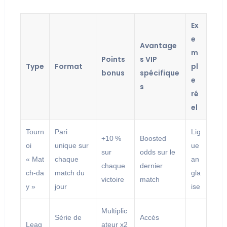
Ex
e
Avantage
m
Points
s VIP
Type
Format
pl
bonus
spécifique
e
s
ré
el
Tourn
Pari
Lig
+10 %
Boosted
oi
unique sur
ue
sur
odds sur le
« Mat
chaque
an
chaque
dernier
ch‑da
match du
gla
victoire
match
y »
jour
ise
Multiplic
Série de
Accès
Leag
ateur x2