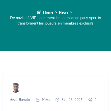
Home
News
De novice à VIP : comment les tournois de paris sportifs
transforment les joueurs en membres exclusifs
Azad Hossain
News
Sep 28, 2025
0