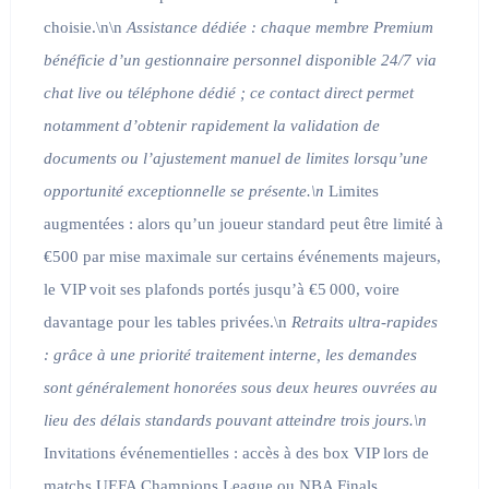
choisie.\n\n
Assistance dédiée : chaque membre Premium
bénéficie d’un gestionnaire personnel disponible 24/7 via
chat live ou téléphone dédié ; ce contact direct permet
notamment d’obtenir rapidement la validation de
documents ou l’ajustement manuel de limites lorsqu’une
opportunité exceptionnelle se présente.\n
Limites
augmentées : alors qu’un joueur standard peut être limité à
€500 par mise maximale sur certains événements majeurs,
le VIP voit ses plafonds portés jusqu’à €5 000, voire
davantage pour les tables privées.\n
Retraits ultra‑rapides
: grâce à une priorité traitement interne, les demandes
sont généralement honorées sous deux heures ouvrées au
lieu des délais standards pouvant atteindre trois jours.\n
Invitations événementielles : accès à des box VIP lors de
matchs UEFA Champions League ou NBA Finals,