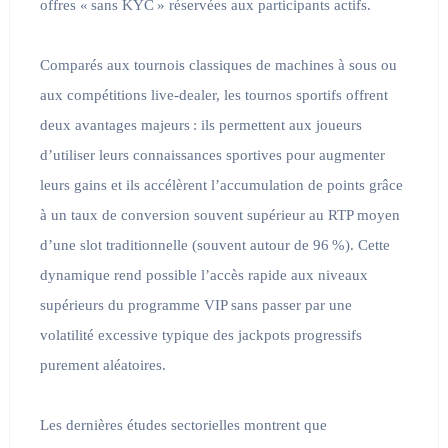
offres « sans KYC » réservées aux participants actifs.
Comparés aux tournois classiques de machines à sous ou
aux compétitions live‑dealer, les tournos sportifs offrent
deux avantages majeurs : ils permettent aux joueurs
d’utiliser leurs connaissances sportives pour augmenter
leurs gains et ils accélèrent l’accumulation de points grâce
à un taux de conversion souvent supérieur au RTP moyen
d’une slot traditionnelle (souvent autour de 96 %). Cette
dynamique rend possible l’accès rapide aux niveaux
supérieurs du programme VIP sans passer par une
volatilité excessive typique des jackpots progressifs
purement aléatoires.
Les dernières études sectorielles montrent que