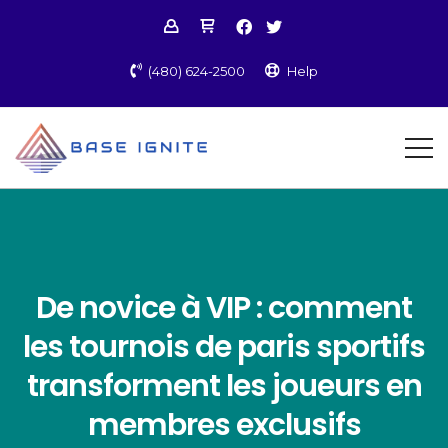
(480) 624-2500
Help
De novice à VIP : comment
les tournois de paris sportifs
transforment les joueurs en
membres exclusifs