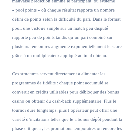
mauvaise prédiction élimine le participant, ou système
« pool points » où chaque résultat rapporte un nombre
défini de points selon la difficulté du pari. Dans le format
pool, une victoire simple sur un match peu disputé
rapporte peu de points tandis qu’un pari combiné sur
plusieurs rencontres augmente exponentiellement le score
grâce à un multiplicateur appliqué au total obtenu.
Ces structures servent directement à alimenter les
programmes de fidélité : chaque point accumulé se
convertit en crédits utilisables pour débloquer des bonus
casino ou obtenir du cash‑back supplémentaire. Plus le
tournoi dure longtemps, plus l’opérateur peut offrir une
variété d’incitations telles que le « bonus dépôt pendant la
phase critique », les promotions temporaires ou encore les