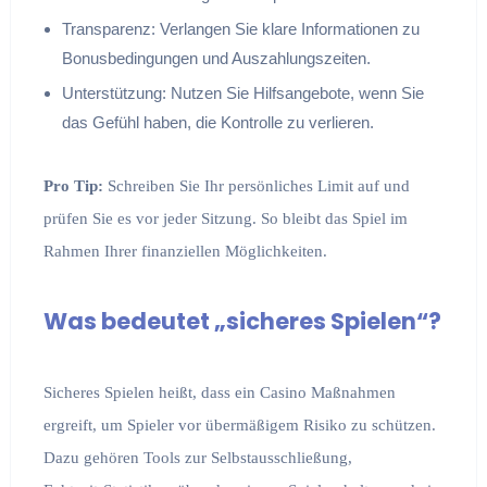
Transparenz: Verlangen Sie klare Informationen zu
Bonusbedingungen und Auszahlungszeiten.
Unterstützung: Nutzen Sie Hilfsangebote, wenn Sie
das Gefühl haben, die Kontrolle zu verlieren.
Pro Tip:
Schreiben Sie Ihr persönliches Limit auf und
prüfen Sie es vor jeder Sitzung. So bleibt das Spiel im
Rahmen Ihrer finanziellen Möglichkeiten.
Was bedeutet „sicheres Spielen“?
Sicheres Spielen heißt, dass ein Casino Maßnahmen
ergreift, um Spieler vor übermäßigem Risiko zu schützen.
Dazu gehören Tools zur Selbstausschließung,