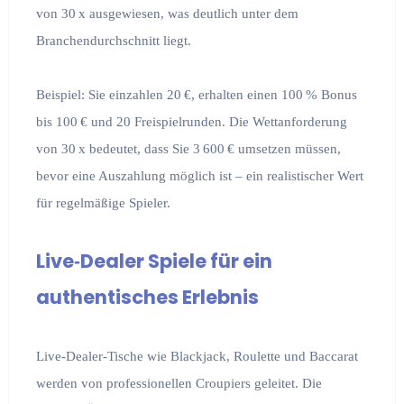
von 30 x ausgewiesen, was deutlich unter dem
Branchendurchschnitt liegt.
Beispiel: Sie einzahlen 20 €, erhalten einen 100 % Bonus
bis 100 € und 20 Freispielrunden. Die Wettanforderung
von 30 x bedeutet, dass Sie 3 600 € umsetzen müssen,
bevor eine Auszahlung möglich ist – ein realistischer Wert
für regelmäßige Spieler.
Live‑Dealer Spiele für ein
authentisches Erlebnis
Live‑Dealer‑Tische wie Blackjack, Roulette und Baccarat
werden von professionellen Croupiers geleitet. Die