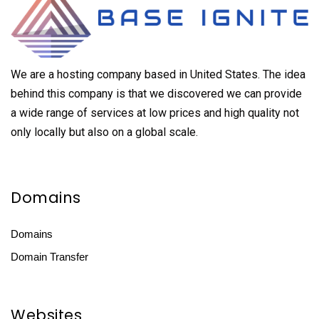
We are a hosting company based in United States. The idea
behind this company is that we discovered we can provide
a wide range of services at low prices and high quality not
only locally but also on a global scale.
Domains
Domains
Domain Transfer
Websites