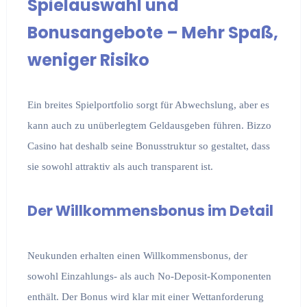
Spielauswahl und
Bonusangebote – Mehr Spaß,
weniger Risiko
Ein breites Spielportfolio sorgt für Abwechslung, aber es
kann auch zu unüberlegtem Geldausgeben führen. Bizzo
Casino hat deshalb seine Bonusstruktur so gestaltet, dass
sie sowohl attraktiv als auch transparent ist.
Der Willkommensbonus im Detail
Neukunden erhalten einen Willkommensbonus, der
sowohl Einzahlungs‑ als auch No‑Deposit‑Komponenten
enthält. Der Bonus wird klar mit einer Wettanforderung