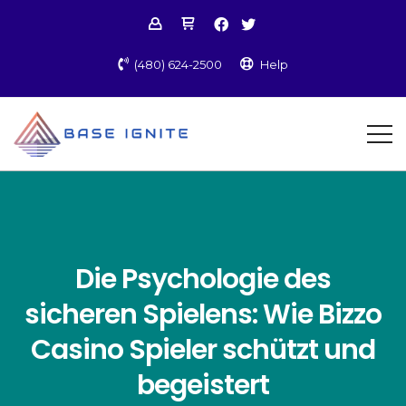
(480) 624-2500
Help
Die Psychologie des
sicheren Spielens: Wie Bizzo
Casino Spieler schützt und
begeistert