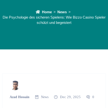
Home
News
Die Psychologie des sicheren Spielens: Wie Bizzo Casino Spieler
schützt und begeistert
Azad Hossain
News
Dec 29, 2025
0