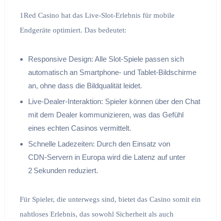
1Red Casino hat das Live‑Slot‑Erlebnis für mobile
Endgeräte optimiert. Das bedeutet:
Responsive Design: Alle Slot‑Spiele passen sich
automatisch an Smartphone‑ und Tablet‑Bildschirme
an, ohne dass die Bildqualität leidet.
Live‑Dealer‑Interaktion: Spieler können über den Chat
mit dem Dealer kommunizieren, was das Gefühl
eines echten Casinos vermittelt.
Schnelle Ladezeiten: Durch den Einsatz von
CDN‑Servern in Europa wird die Latenz auf unter
2 Sekunden reduziert.
Für Spieler, die unterwegs sind, bietet das Casino somit ein
nahtloses Erlebnis, das sowohl Sicherheit als auch