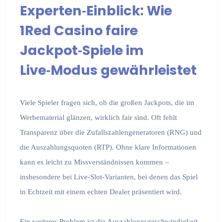
Experten‑Einblick: Wie
1Red Casino faire
Jackpot‑Spiele im
Live‑Modus gewährleistet
Viele Spieler fragen sich, ob die großen Jackpots, die im
Werbematerial glänzen, wirklich fair sind. Oft fehlt
Transparenz über die Zufallszahlengeneratoren (RNG) und
die Auszahlungsquoten (RTP). Ohne klare Informationen
kann es leicht zu Missverständnissen kommen –
insbesondere bei Live‑Slot‑Varianten, bei denen das Spiel
in Echtzeit mit einem echten Dealer präsentiert wird.
Ein weiteres Problem ist die Auszahlungsgeschwindigkeit.