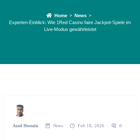
Home
News
Experten‑Einblick: Wie 1Red Casino faire Jackpot‑Spiele im
Live‑Modus gewährleistet
Azad Hossain
News
Feb 18, 2026
0