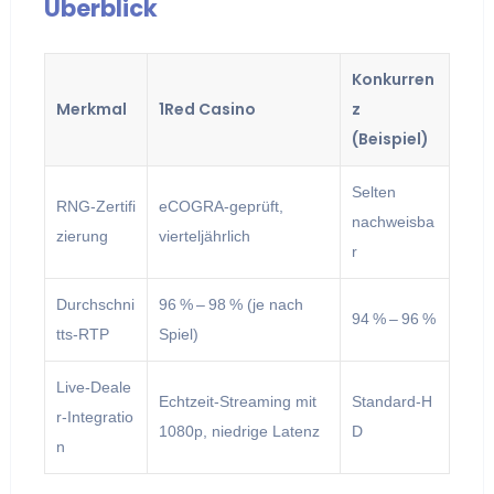
Überblick
Konkurren
Merkmal
1Red Casino
z
(Beispiel)
Selten
RNG‑Zertifi
eCOGRA‑geprüft,
nachweisba
zierung
vierteljährlich
r
Durchschni
96 % – 98 % (je nach
94 % – 96 %
tts‑RTP
Spiel)
Live‑Deale
Echtzeit‑Streaming mit
Standard‑H
r‑Integratio
1080p, niedrige Latenz
D
n