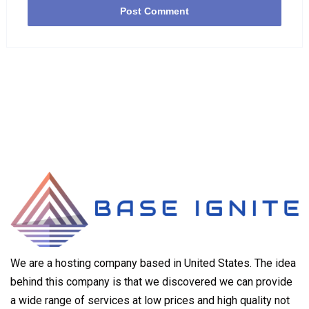
We are a hosting company based in United States. The idea
behind this company is that we discovered we can provide
a wide range of services at low prices and high quality not