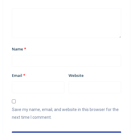
Name
*
Email
*
Website
Save my name, email, and website in this browser for the
next time I comment.