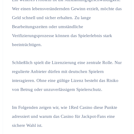
Wer einen lebensverändernden Gewinn erzielt, möchte das
Geld schnell und sicher erhalten. Zu lange
Bearbeitungszeiten oder umständliche
Verifizierungsprozesse können das Spielerlebnis stark
beeinträchtigen.
Schließlich spielt die Lizenzierung eine zentrale Rolle. Nur
regulierte Anbieter dürfen mit deutschen Spielern
interagieren. Ohne eine gültige Lizenz besteht das Risiko
von Betrug oder unzuverlässigem Spielerschutz.
Im Folgenden zeigen wir, wie 1Red Casino diese Punkte
adressiert und warum das Casino für Jackpot‑Fans eine
sichere Wahl ist.