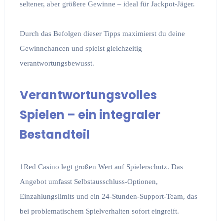
seltener, aber größere Gewinne – ideal für Jackpot‑Jäger.
Durch das Befolgen dieser Tipps maximierst du deine
Gewinnchancen und spielst gleichzeitig
verantwortungsbewusst.
Verantwortungsvolles
Spielen – ein integraler
Bestandteil
1Red Casino legt großen Wert auf Spielerschutz. Das
Angebot umfasst Selbstausschluss‑Optionen,
Einzahlungslimits und ein 24‑Stunden‑Support‑Team, das
bei problematischem Spielverhalten sofort eingreift.