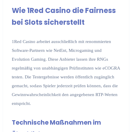
Wie 1Red Casino die Fairness
bei Slots sicherstellt
1Red Casino arbeitet ausschließlich mit renommierten
Software‑Partnern wie NetEnt, Microgaming und
Evolution Gaming. Diese Anbieter lassen ihre RNGs
regelmäßig von unabhängigen Prüfinstituten wie eCOGRA
testen. Die Testergebnisse werden öffentlich zugänglich
gemacht, sodass Spieler jederzeit prüfen können, dass die
Gewinnwahrscheinlichkeit den angegebenen RTP‑Werten
entspricht.
Technische Maßnahmen im