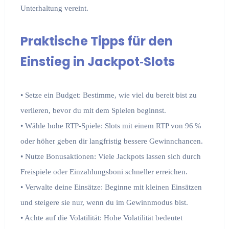
Unterhaltung vereint.
Praktische Tipps für den
Einstieg in Jackpot‑Slots
• Setze ein Budget: Bestimme, wie viel du bereit bist zu
verlieren, bevor du mit dem Spielen beginnst.
• Wähle hohe RTP‑Spiele: Slots mit einem RTP von 96 %
oder höher geben dir langfristig bessere Gewinnchancen.
• Nutze Bonusaktionen: Viele Jackpots lassen sich durch
Freispiele oder Einzahlungsboni schneller erreichen.
• Verwalte deine Einsätze: Beginne mit kleinen Einsätzen
und steigere sie nur, wenn du im Gewinnmodus bist.
• Achte auf die Volatilität: Hohe Volatilität bedeutet