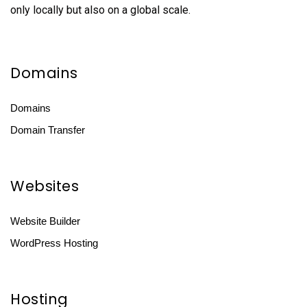
only locally but also on a global scale.
Domains
Domains
Domain Transfer
Websites
Website Builder
WordPress Hosting
Hosting