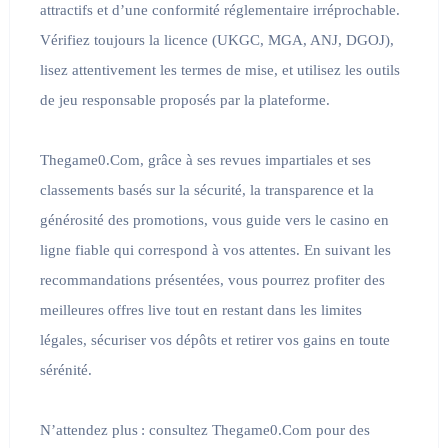
attractifs et d’une conformité réglementaire irréprochable.
Vérifiez toujours la licence (UKGC, MGA, ANJ, DGOJ),
lisez attentivement les termes de mise, et utilisez les outils
de jeu responsable proposés par la plateforme.
Thegame0.Com, grâce à ses revues impartiales et ses
classements basés sur la sécurité, la transparence et la
générosité des promotions, vous guide vers le casino en
ligne fiable qui correspond à vos attentes. En suivant les
recommandations présentées, vous pourrez profiter des
meilleures offres live tout en restant dans les limites
légales, sécuriser vos dépôts et retirer vos gains en toute
sérénité.
N’attendez plus : consultez Thegame0.Com pour des