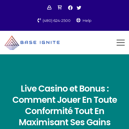
(480) 624-2500
Help
Live Casino et Bonus :
Comment Jouer En Toute
Conformité Tout En
Maximisant Ses Gains