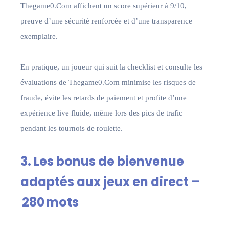
Thegame0.Com affichent un score supérieur à 9/10,
preuve d’une sécurité renforcée et d’une transparence
exemplaire.
En pratique, un joueur qui suit la checklist et consulte les
évaluations de Thegame0.Com minimise les risques de
fraude, évite les retards de paiement et profite d’une
expérience live fluide, même lors des pics de trafic
pendant les tournois de roulette.
3. Les bonus de bienvenue
adaptés aux jeux en direct –
280 mots