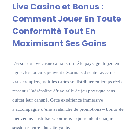
Live Casino et Bonus :
Comment Jouer En Toute
Conformité Tout En
Maximisant Ses Gains
L’essor du live casino a transformé le paysage du jeu en
ligne : les joueurs peuvent désormais discuter avec de
vrais croupiers, voir les cartes se distribuer en temps réel et
ressentir l’adrénaline d’une salle de jeu physique sans
quitter leur canapé. Cette expérience immersive
s’accompagne d’une avalanche de promotions – bonus de
bienvenue, cash‑back, tournois – qui rendent chaque
session encore plus attrayante.