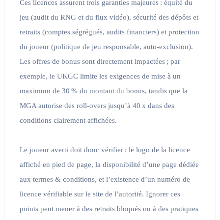
Ces licences assurent trois garanties majeures : équité du
jeu (audit du RNG et du flux vidéo), sécurité des dépôts et
retraits (comptes ségrégués, audits financiers) et protection
du joueur (politique de jeu responsable, auto‑exclusion).
Les offres de bonus sont directement impactées ; par
exemple, le UKGC limite les exigences de mise à un
maximum de 30 % du montant du bonus, tandis que la
MGA autorise des roll‑overs jusqu’à 40 x dans des
conditions clairement affichées.
Le joueur averti doit donc vérifier : le logo de la licence
affiché en pied de page, la disponibilité d’une page dédiée
aux termes & conditions, et l’existence d’un numéro de
licence vérifiable sur le site de l’autorité. Ignorer ces
points peut mener à des retraits bloqués ou à des pratiques