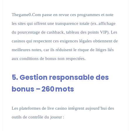
Thegame0.Com passe en revue ces programmes et note
les sites qui offrent une transparence totale (ex. affichage
du pourcentage de cashback, tableau des points VIP). Les
casinos qui respectent ces exigences légales obtiennent de
meilleures notes, car ils réduisent le risque de litiges liés
aux conditions de bonus non respectées.
5. Gestion responsable des
bonus – 260 mots
Les plateformes de live casino intègrent aujourd’hui des
outils de contrôle du joueur :