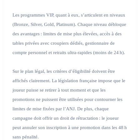
Les programmes VIP, quant à eux, s’articulent en niveaux
(Bronze, Silver, Gold, Platinum). Chaque niveau débloque
des avantages : limites de mise plus élevées, accès à des
tables privées avec croupiers dédiés, gestionnaire de
compte personnel et retraits ultra‑rapides (moins de 24 h).
Sur le plan légal, les critères d’éligibilité doivent être
affichés clairement. La législation française impose que le
joueur puisse se retirer à tout moment et que les
promotions ne puissent être utilisées pour contourner les
limites de mise fixées par l’ANJ. De plus, chaque
campagne doit offrir un droit de rétractation : le joueur
peut annuler son inscription à une promotion dans les 48 h
sans pénalité.