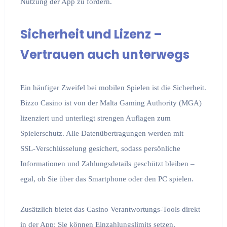
Nutzung der App zu fördern.
Sicherheit und Lizenz –
Vertrauen auch unterwegs
Ein häufiger Zweifel bei mobilen Spielen ist die Sicherheit.
Bizzo Casino ist von der Malta Gaming Authority (MGA)
lizenziert und unterliegt strengen Auflagen zum
Spielerschutz. Alle Datenübertragungen werden mit
SSL‑Verschlüsselung gesichert, sodass persönliche
Informationen und Zahlungsdetails geschützt bleiben –
egal, ob Sie über das Smartphone oder den PC spielen.
Zusätzlich bietet das Casino Verantwortungs‑Tools direkt
in der App: Sie können Einzahlungslimits setzen,