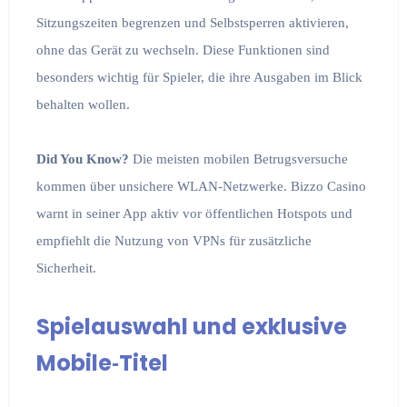
Sitzungszeiten begrenzen und Selbstsperren aktivieren,
ohne das Gerät zu wechseln. Diese Funktionen sind
besonders wichtig für Spieler, die ihre Ausgaben im Blick
behalten wollen.
Did You Know?
Die meisten mobilen Betrugsversuche
kommen über unsichere WLAN‑Netzwerke. Bizzo Casino
warnt in seiner App aktiv vor öffentlichen Hotspots und
empfiehlt die Nutzung von VPNs für zusätzliche
Sicherheit.
Spielauswahl und exklusive
Mobile‑Titel