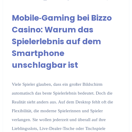
Mobile‑Gaming bei Bizzo
Casino: Warum das
Spielerlebnis auf dem
Smartphone
unschlagbar ist
Viele Spieler glauben, dass ein großer Bildschirm
automatisch das beste Spielerlebnis bedeutet. Doch die
Realität sieht anders aus. Auf dem Desktop fehlt oft die
Flexibilität, die moderne Spielerinnen und Spieler
verlangen. Sie wollen jederzeit und überall auf ihre
Lieblingsslots, Live‑Dealer‑Tische oder Tischspiele