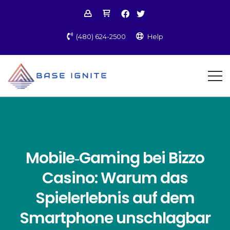
(480) 624-2500
Help
Mobile‑Gaming bei Bizzo
Casino: Warum das
Spielerlebnis auf dem
Smartphone unschlagbar