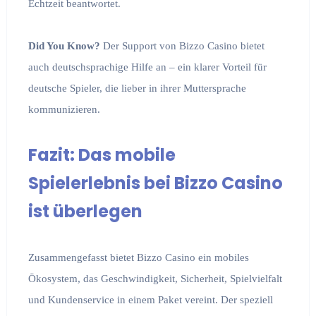
Echtzeit beantwortet.
Did You Know?
Der Support von Bizzo Casino bietet
auch deutschsprachige Hilfe an – ein klarer Vorteil für
deutsche Spieler, die lieber in ihrer Muttersprache
kommunizieren.
Fazit: Das mobile
Spielerlebnis bei Bizzo Casino
ist überlegen
Zusammengefasst bietet Bizzo Casino ein mobiles
Ökosystem, das Geschwindigkeit, Sicherheit, Spielvielfalt
und Kundenservice in einem Paket vereint. Der speziell