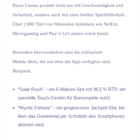
Bizzo Casino punktet nicht nur mit Geschwindigkeit und
Sicherheit, sondern auch mit einer breiten Spielbibliothek.
Über 2 000 Titel von führenden Anbietern wie NetEnt,
Microgaming und Play’n GO stehen sofort bereit.
Besonders hervorzuheben sind die exklusiven
Mobile‑Slots, die nur über die App verfügbar sind.
Beispiele:
“Solar Rush” – ein 5‑Walzen‑Slot mit 96,5 % RTP, der
spezielle Touch‑Gesten für Bonusspiele nutzt.
“Mystic Fortune” – ein progressiver Jackpot‑Slot, bei
dem das Gewinnrad per Schütteln des Smartphones
aktiviert wird.